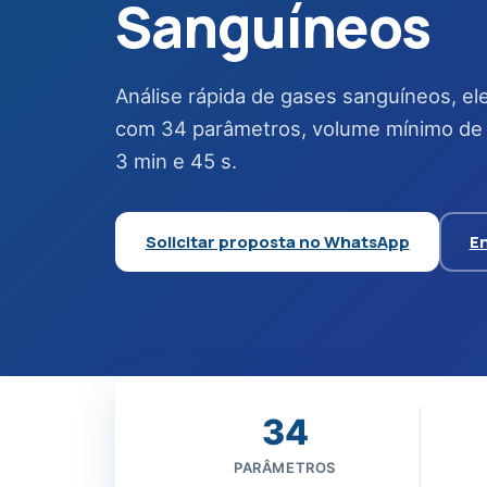
Sanguíneos
Análise rápida de gases sanguíneos, ele
com 34 parâmetros, volume mínimo de 
3 min e 45 s.
Solicitar proposta no WhatsApp
En
34
PARÂMETROS