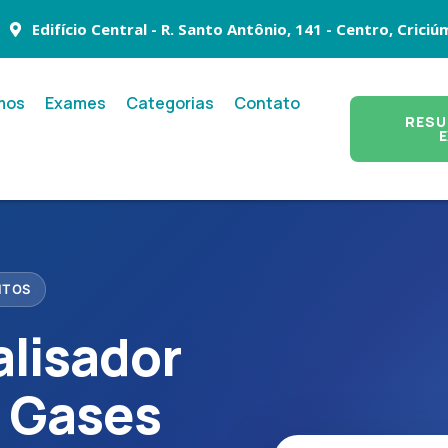
Edifício Central - R. Santo Antônio, 141 - Centro, Criciú
mos
Exames
Categorias
Contato
RESU
ITOS
lisador
e Gases