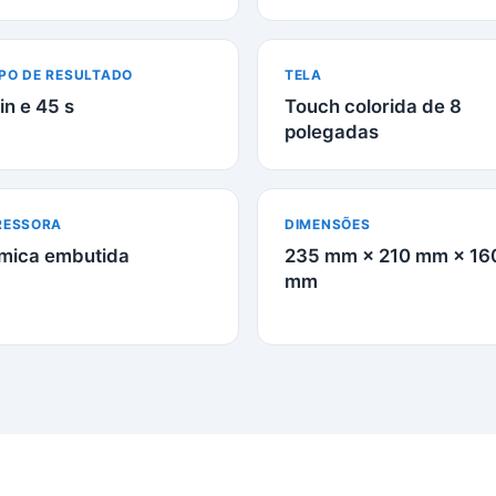
PO DE RESULTADO
TELA
in e 45 s
Touch colorida de 8
polegadas
RESSORA
DIMENSÕES
mica embutida
235 mm × 210 mm × 16
mm